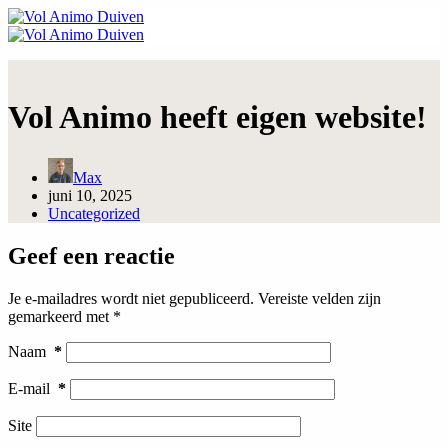
Ga
naar
de
inhoud
Vol Animo heeft eigen website!
Max
juni 10, 2025
Uncategorized
Geef een reactie
Je e-mailadres wordt niet gepubliceerd.
Vereiste velden zijn
gemarkeerd met
*
Naam
*
E-mail
*
Site